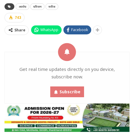
आरोप
परिजन
मरीज
743
WhatsApp
Facebook
Share
Get real time updates directly on you device,
subscribe now.
Subscribe