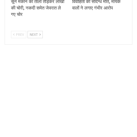
सूने मकान का ताला तोड़कर लाखों
विवाहिता की संदिग्ध मौत, मायके
की चोरी, नकदी समेत जेवरात ले
वालों ने लगाए गंभीर आरोप
गए चोर
PREV
NEXT