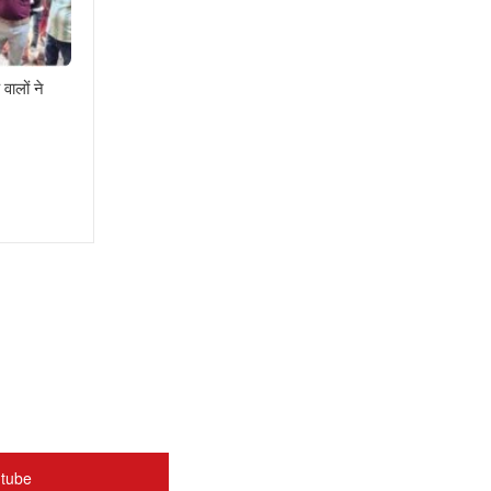
वालों ने
tube